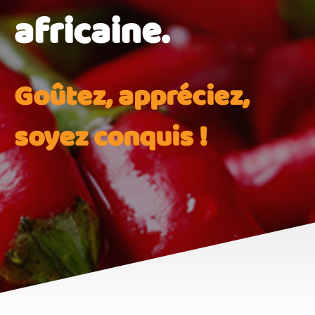
africaine.
Goûtez, appréciez,
soyez conquis !