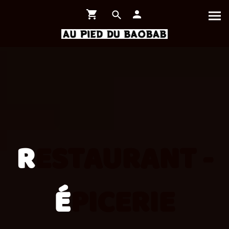
R
ESTAURANT -
É
PICERIE