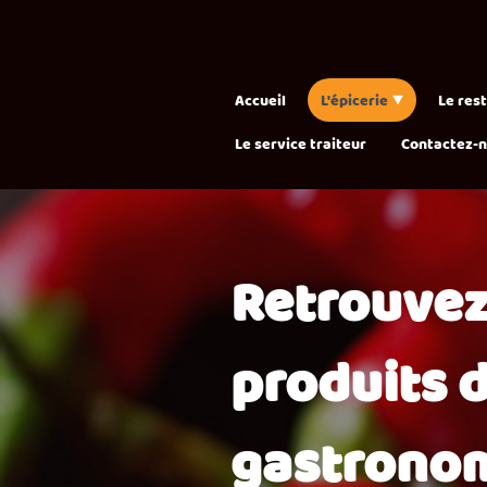
Accueil
L'épicerie
Le res
Le service traiteur
Contactez-
Retrouvez
produits d
gastronom