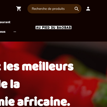
taurant
nous
 les meilleurs
e la
ie africaine.