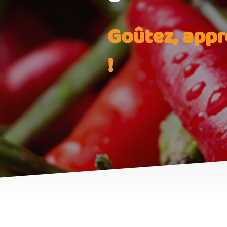
Goûtez, appr
!