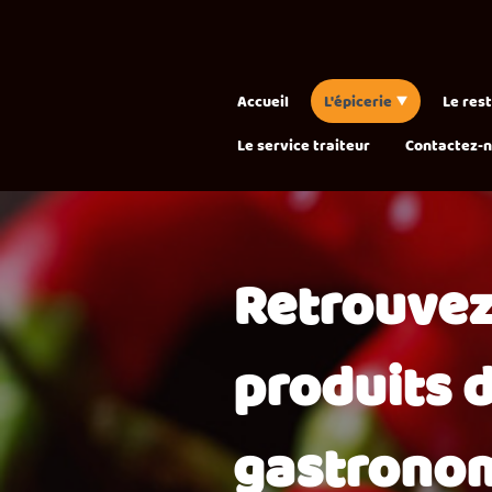
Accueil
L'épicerie
Le res
Le service traiteur
Contactez-
Retrouvez
produits d
gastronom