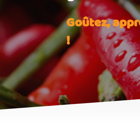
Goûtez, appr
!