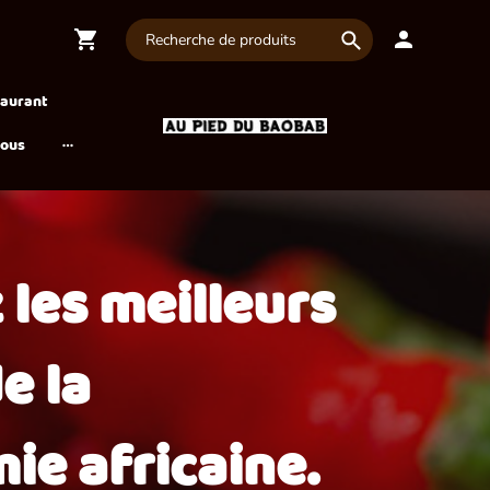
taurant
nous
 les meilleurs
e la
ie africaine.