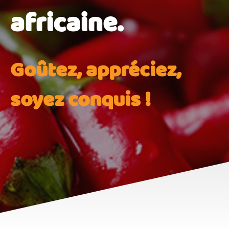
africaine.
Goûtez, appréciez,
soyez conquis !