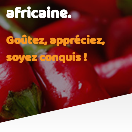
africaine.
Goûtez, appréciez,
soyez conquis !