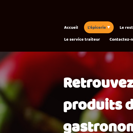
Accueil
L'épicerie
Le res
Le service traiteur
Contactez-
Retrouvez
produits d
gastronom