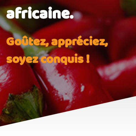
africaine.
Goûtez, appréciez,
soyez conquis !